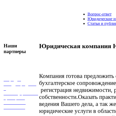
Вопрос-ответ
Юридические н
Статьи и публи
Юридическая компания
Наши
партнеры
Компания готова предложить
Кафедра
бухгалтерское сопровождение
международного
и
регистрация недвижимости, 
конституционного
собственности.Оказать практ
права
РЭУ
имени Г. В.
ведения Вашего дела, а так ж
Плеханова
юридические услуги в област