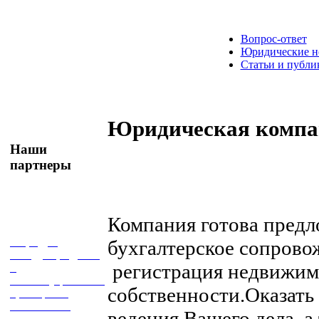
Вопрос-ответ
Юридические н
Статьи и публи
Юридическая комп
Наши
партнеры
Компания готова предл
Кафедра
бухгалтерское сопрово
международного
регистрация недвижим
и
конституционного
собственности.Оказать
права
РЭУ
имени Г. В.
ведения Вашего дела, а
Плеханова